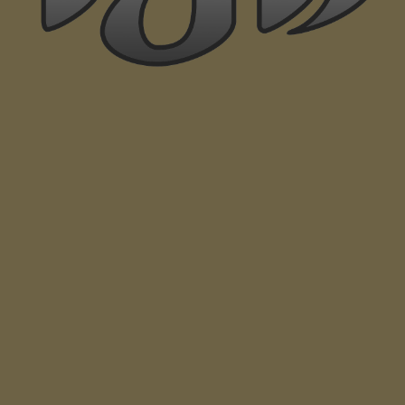
S.T. Dupont Slim 7
S.T. Dupont Kerzenanzünder
S.T. Dupont Zubehör Gas & Feuersteine
S.T. Dupont Feuerzeug - Ersatzteile
S.T. Dupont Paris Cigarrenfeuerzeuge & more
S.T. Dupont Cigarrenfeuerzeuge
S.T. Dupont Humidor
S.T. Dupont Cutter
S.T. Dupont Aschenbecher
S.T. Dupont Cigarren Etui
S.T. Dupont Cigarren Raucher Set
S.T. Dupont Cigarren Zubehör
S.T. Dupont Paris Limitierte Serien
S.T. Dupont From Paris with Love
S.T. Dupont Monet